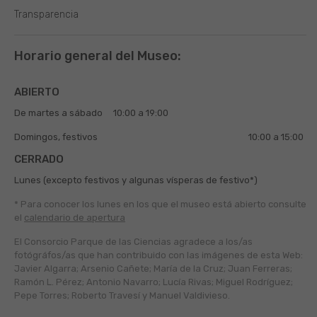
Transparencia
Horario general del Museo:
ABIERTO
De martes a sábado
10:00 a 19:00
Domingos, festivos
10:00 a 15:00
CERRADO
Lunes (excepto festivos y algunas vísperas de festivo*)
* Para conocer los lunes en los que el museo está abierto
consulte
el
calendario de apertura
El Consorcio Parque de las Ciencias agradece a los/as
fotógráfos/as que han contribuido con las imágenes de esta Web:
Javier Algarra; Arsenio Cañete; María de la Cruz; Juan Ferreras;
Ramón L. Pérez; Antonio Navarro; Lucía Rivas; Miguel Rodríguez;
Pepe Torres; Roberto Travesí y Manuel Valdivieso.