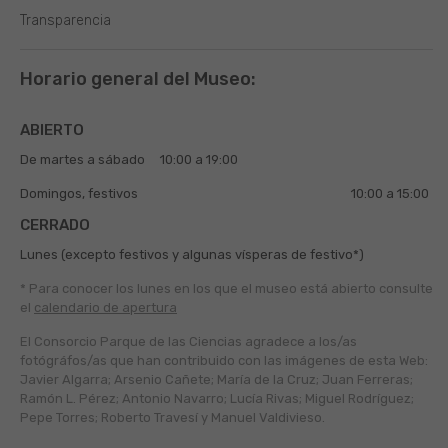
Transparencia
Horario general del Museo:
ABIERTO
De martes a sábado
10:00 a 19:00
Domingos, festivos
10:00 a 15:00
CERRADO
Lunes (excepto festivos y algunas vísperas de festivo*)
* Para conocer los lunes en los que el museo está abierto
consulte
el
calendario de apertura
El Consorcio Parque de las Ciencias agradece a los/as
fotógráfos/as que han contribuido con las imágenes de esta Web:
Javier Algarra; Arsenio Cañete; María de la Cruz; Juan Ferreras;
Ramón L. Pérez; Antonio Navarro; Lucía Rivas; Miguel Rodríguez;
Pepe Torres; Roberto Travesí y Manuel Valdivieso.