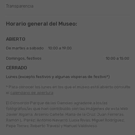
Transparencia
Horario general del Museo:
ABIERTO
De martes a sábado
10:00 a 19:00
Domingos, festivos
10:00 a 15:00
CERRADO
Lunes (excepto festivos y algunas vísperas de festivo*)
* Para conocer los lunes en los que el museo está abierto
consulte
el
calendario de apertura
El Consorcio Parque de las Ciencias agradece a los/as
fotógráfos/as que han contribuido con las imágenes de esta Web:
Javier Algarra; Arsenio Cañete; María de la Cruz; Juan Ferreras;
Ramón L. Pérez; Antonio Navarro; Lucía Rivas; Miguel Rodríguez;
Pepe Torres; Roberto Travesí y Manuel Valdivieso.