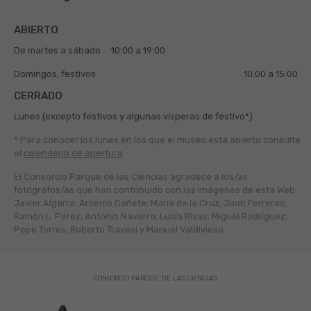
ABIERTO
De martes a sábado
10:00 a 19:00
Domingos, festivos
10:00 a 15:00
CERRADO
Lunes (excepto festivos y algunas vísperas de festivo*)
* Para conocer los lunes en los que el museo está abierto
consulte
el
calendario de apertura
El Consorcio Parque de las Ciencias agradece a los/as
fotógráfos/as que han contribuido con las imágenes de esta Web:
Javier Algarra; Arsenio Cañete; María de la Cruz; Juan Ferreras;
Ramón L. Pérez; Antonio Navarro; Lucía Rivas; Miguel Rodríguez;
Pepe Torres; Roberto Travesí y Manuel Valdivieso.
CONSORCIO PARQUE DE LAS CIENCIAS