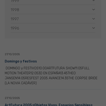
1999
1998
1997
1996
27/10/2005
Domingo y festivos
DOMINGO y FESTIVOS10:00ARTFUTURA SHOW11:05FULL
MOTION THEATER12:053D EN ESPAÑA13:45THEO
JANSEN14:05RESFEST 2005 AVANCE14:35THE CORPSE BRIDE
(LA NOVIA CADÁVER)
27/10/2005
ArtFutura 2005 «Objetos Vivos. Espacios Sensibles»