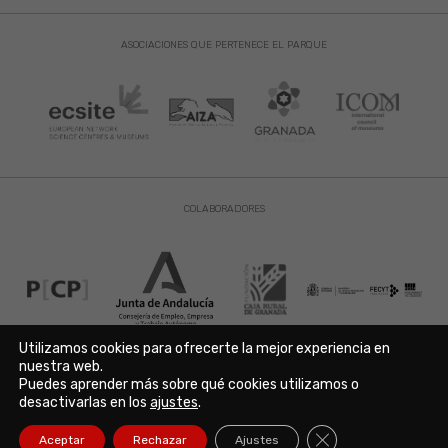
ASOCIACIONES QUE PERTENECE EL PARQUE
COLABORADORES
Utilizamos cookies para ofrecerte la mejor experiencia en
nuestra web.
Puedes aprender más sobre qué cookies utilizamos o
Aviso Legal
|
Política de Privacidad
|
Política de Cookies
desactivarlas en los
ajustes
.
Copyright © 2021. Parque de las Ciencias. Avda. de la Ciencia s/n
18006 Granada. España. Telf.: 958 131 900. Todos los derechos
Cerrar el banner de
Aceptar
Rechazar
Ajustes