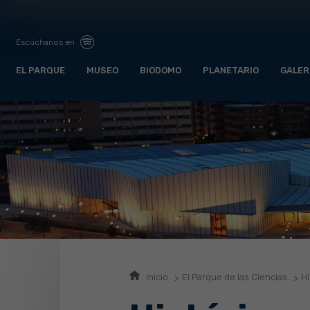
Escúchanos en
EL PARQUE
MUSEO
BIODOMO
PLANETARIO
GALER
Inicio
El Parque de las Ciencias
Hi