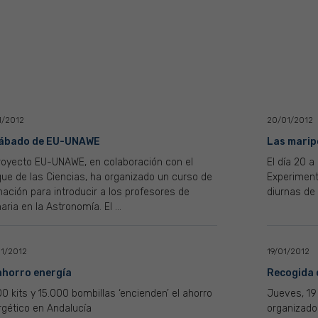
1/2012
20/01/2012
sábado de EU-UNAWE
Las marip
proyecto EU-UNAWE, en colaboración con el
El día 20 a
ue de las Ciencias, ha organizado un curso de
Experimenta
ación para introducir a los profesores de
diurnas de 
aria en la Astronomía. El ...
1/2012
19/01/2012
ahorro energía
Recogida d
0 kits y 15.000 bombillas ‘encienden’ el ahorro
Jueves, 19
rgético en Andalucía
organizado