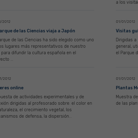
a los visit
1/2012
01/01/2012
Parque de las Ciencias viaja a Japón
Visitas g
arque de las Ciencias ha sido elegido como uno
Dirigidas a
los lugares más representativos de nuestro
general, ut
 para difundir la cultura española en el
el Parque d
ecto ...
1/2012
01/01/2012
leres online
Plantas M
puesta de actividades experimentales y de
Muestra de
exión dirigidas al profesorado sobre: el color en
de las plant
aturaleza, el crecimiento vegetal, los
nismos de defensa, la dispersión...