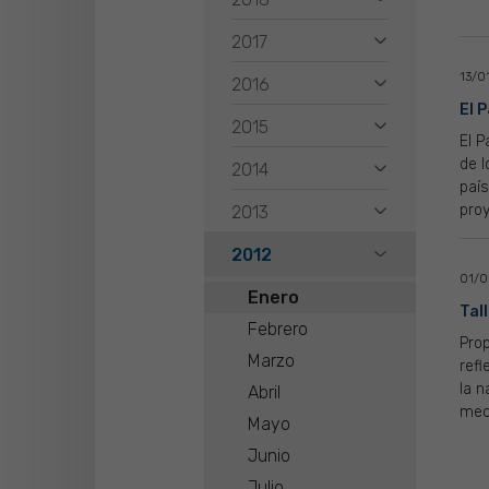
2017
13/0
2016
El 
2015
El P
de 
2014
país
proy
2013
2012
01/0
Enero
Tal
Febrero
Pro
Marzo
refl
la n
Abril
meca
Mayo
Junio
Julio