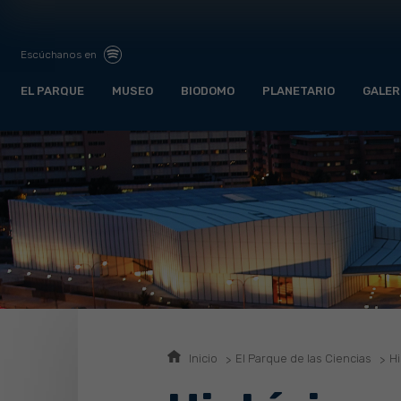
Escúchanos en
EL PARQUE
MUSEO
BIODOMO
PLANETARIO
GALER
Inicio
El Parque de las Ciencias
Hi