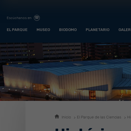
Escúchanos en
EL PARQUE
MUSEO
BIODOMO
PLANETARIO
GALER
Inicio
El Parque de las Ciencias
Hi