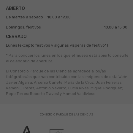
ABIERTO
De martes a sábado
10:00 a 19:00
Domingos, festivos
10:00 a 15:00
CERRADO
Lunes (excepto festivos y algunas vísperas de festivo*)
* Para conocer los lunes en los que el museo está abierto
consulte
el
calendario de apertura
El Consorcio Parque de las Ciencias agradece a los/as
fotógráfos/as que han contribuido con las imágenes de esta Web:
Javier Algarra; Arsenio Cañete; María de la Cruz; Juan Ferreras;
Ramón L. Pérez; Antonio Navarro; Lucía Rivas; Miguel Rodríguez;
Pepe Torres; Roberto Travesí y Manuel Valdivieso.
CONSORCIO PARQUE DE LAS CIENCIAS