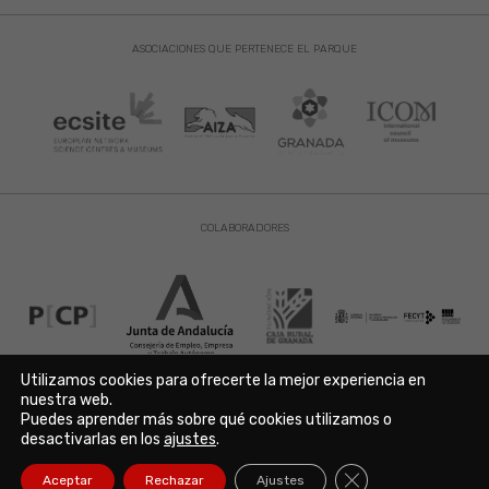
ASOCIACIONES QUE PERTENECE EL PARQUE
COLABORADORES
Utilizamos cookies para ofrecerte la mejor experiencia en
nuestra web.
Puedes aprender más sobre qué cookies utilizamos o
Aviso Legal
|
Política de Privacidad
|
Política de Cookies
desactivarlas en los
ajustes
.
Copyright © 2021. Parque de las Ciencias. Avda. de la Ciencia s/n
18006 Granada. España. Telf.: 958 131 900. Todos los derechos
Cerrar el banner de
Aceptar
Rechazar
Ajustes