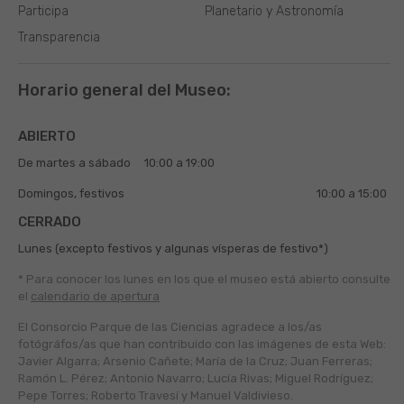
Participa
Planetario y Astronomía
Transparencia
Horario general del Museo:
ABIERTO
De martes a sábado
10:00 a 19:00
Domingos, festivos
10:00 a 15:00
CERRADO
Lunes (excepto festivos y algunas vísperas de festivo*)
* Para conocer los lunes en los que el museo está abierto
consulte
el
calendario de apertura
El Consorcio Parque de las Ciencias agradece a los/as
fotógráfos/as que han contribuido con las imágenes de esta Web:
Javier Algarra; Arsenio Cañete; María de la Cruz; Juan Ferreras;
Ramón L. Pérez; Antonio Navarro; Lucía Rivas; Miguel Rodríguez;
Pepe Torres; Roberto Travesí y Manuel Valdivieso.