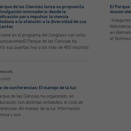
Parque de las Ciencias lanza su propuesta
El Parque 
divulgación innovadora: desde la
museo ale
ificación para impulsar la ciencia
-Inauguraci
dadana a la atención a la diversidad de sus
Naturaleza
itantes
en Aleman
erviene en el programa del Congreso con ocho
el Technis
unicacionesEl Parque de las Ciencias ha
rto sus puertas hoy a los más de 450 inscritos
RMACIÓN:
0/2023
lo de conferencias: El manejo de la luz
arque de las Ciencias ha organizado, en
boración con distintas entidades, el ciclo de
erencias «El manejo de la luz. Información
nosa y sus ...