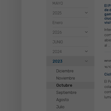
MAYO
El 
de 
2025
gam
ciu
Enero
vis
Int
2026
com
abie
JUNIO
al ...
2024
2023
INFO
16/1
Diciembre
Cic
Noviembre
El P
Octubre
cola
conf
Septiembre
lumi
Agosto
Julio