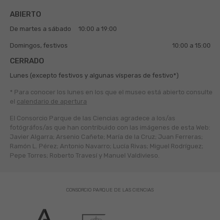
ABIERTO
De martes a sábado
10:00 a 19:00
Domingos, festivos
10:00 a 15:00
CERRADO
Lunes (excepto festivos y algunas vísperas de festivo*)
* Para conocer los lunes en los que el museo está abierto
consulte
el
calendario de apertura
El Consorcio Parque de las Ciencias agradece a los/as
fotógráfos/as que han contribuido con las imágenes de esta Web:
Javier Algarra; Arsenio Cañete; María de la Cruz; Juan Ferreras;
Ramón L. Pérez; Antonio Navarro; Lucía Rivas; Miguel Rodríguez;
Pepe Torres; Roberto Travesí y Manuel Valdivieso.
CONSORCIO PARQUE DE LAS CIENCIAS