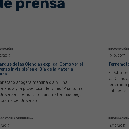
de prensa
RMACIÓN:
INFORMACIÓN:
0/2017
17/10/2017
Parque de las Ciencias explica ‘Cómo ver el
Terremoto 
erso invisible’ en el Día de la Materia
El Pabellón
ura
las Ciencia
lanetario acogerá mañana día 31 una
terremoto 
erencia y la proyección del vídeo ‘Phantom of
ante este ..
Universe. The hunt for dark matter has begun’
tasma del Universo. ...
OCATORIA DE PRENSA:
INFORMACIÓN:
0/2017
16/10/2017