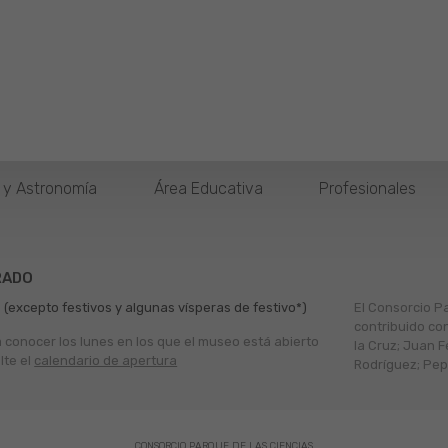
o y Astronomía
Área Educativa
Profesionales
RADO
 (excepto festivos y algunas vísperas de festivo*)
El Consorcio P
contribuido co
a conocer los lunes en los que el museo está abierto
la Cruz; Juan F
lte el
calendario de apertura
Rodríguez; Pepe
CONSORCIO PARQUE DE LAS CIENCIAS