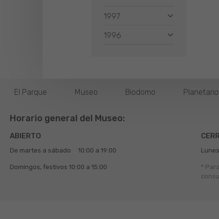
1997
1996
El Parque
Museo
Biodomo
Planetari
Horario general del Museo:
ABIERTO
CER
De martes a sábado
10:00 a 19:00
Lunes
Domingos, festivos
10:00 a 15:00
* Par
consu