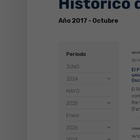
Histórico 
Año 2017 - Octubre
Periodo
INFO
30/1
JUNIO
El 
univ
2024
Osc
El P
MAYO
conf
the 
2025
(Fan
Enero
2026
CONV
16/1
2023