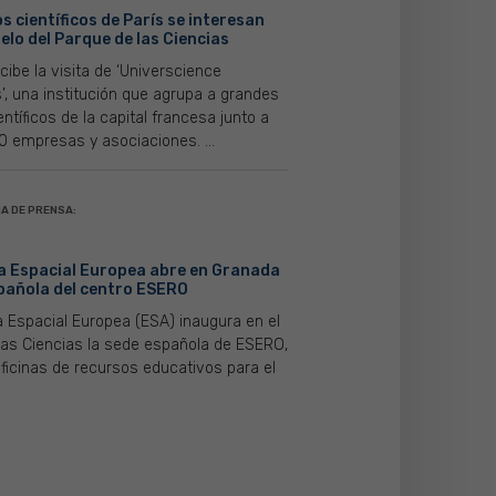
 científicos de París se interesan
elo del Parque de las Ciencias
ibe la visita de ‘Universcience
’, una institución que agrupa a grandes
tíficos de la capital francesa junto a
 empresas y asociaciones. ...
A DE PRENSA:
a Espacial Europea abre en Granada
spañola del centro ESERO
 Espacial Europea (ESA) inaugura en el
las Ciencias la sede española de ESERO,
oficinas de recursos educativos para el