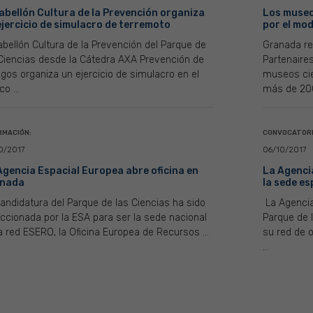
Pabellón Cultura de la Prevención organiza
Los museos
ejercicio de simulacro de terremoto
por el mod
abellón Cultura de la Prevención del Parque de
Granada rec
 Ciencias desde la Cátedra AXA Prevención de
Partenaires
gos organiza un ejercicio de simulacro en el
museos cien
o ...
más de 200
RMACIÓN:
CONVOCATORI
0/2017
06/10/2017
Agencia Espacial Europea abre oficina en
La Agenci
nada
la sede e
andidatura del Parque de las Ciencias ha sido
La Agencia
ccionada por la ESA para ser la sede nacional
Parque de 
a red ESERO, la Oficina Europea de Recursos ...
su red de 
...