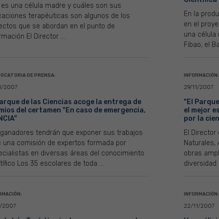
 es una célula madre y cuáles son sus
En la prod
caciones terapéuticas son algunos de los
en el proye
ectos que se abordan en el punto de
una célula
rmación El Director ...
Fibao, el B
OCATORIA DE PRENSA:
INFORMACIÓN:
1/2007
29/11/2007
Parque de las Ciencias acoge la entrega de
"El Parque
mios del certamen "En caso de emergencia,
el mejor e
NCIA"
por la cie
 ganadores tendrán que exponer sus trabajos
El Director
e una comisión de expertos formada por
Naturales, 
cialistas en diversas áreas del conocimiento
obras ampl
tífico Los 35 escolares de toda ...
diversidad d
RMACIÓN:
INFORMACIÓN:
1/2007
22/11/2007