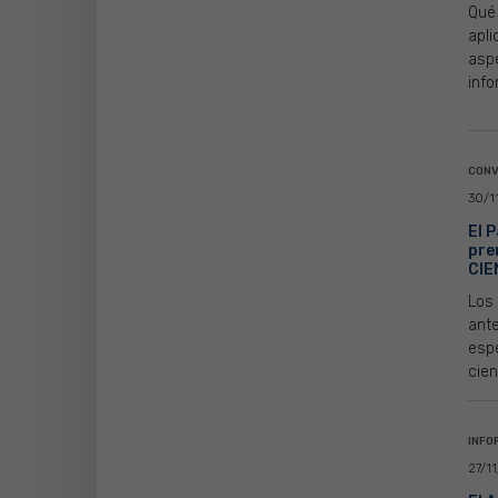
Qué
apli
asp
info
CONV
30/1
El 
pre
CIE
Los
ant
espe
cien
INFO
27/1