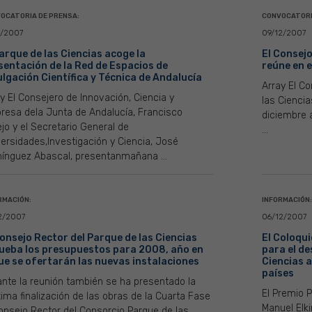
OCATORIA DE PRENSA:
CONVOCATORI
2/2007
09/12/2007
Parque de las Ciencias acoge la
El Consejo
sentación de la Red de Espacios de
reúne en e
ulgación Científica y Técnica de Andalucía
Array El C
y El Consejero de Innovación, Ciencia y
las Cienci
resa dela Junta de Andalucía, Francisco
diciembre 
ejo y el Secretario General de
...
ersidades,Investigación y Ciencia, José
ínguez Abascal, presentanmañana ...
RMACIÓN:
INFORMACIÓN:
2/2007
06/12/2007
Consejo Rector del Parque de las Ciencias
El Coloqui
ueba los presupuestos para 2008, año en
para el de
que se ofertarán las nuevas instalaciones
Ciencias 
países
nte la reunión también se ha presentado la
El Premio P
ima finalización de las obras de la Cuarta Fase
Manuel Elki
onsejo Rector del Consorcio Parque de las