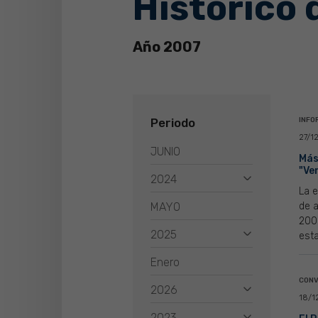
Histórico 
Año 2007
Periodo
INFO
27/1
JUNIO
Más
"Ve
2024
La e
MAYO
de 
2008
2025
esta
Enero
CONV
2026
18/1
2023