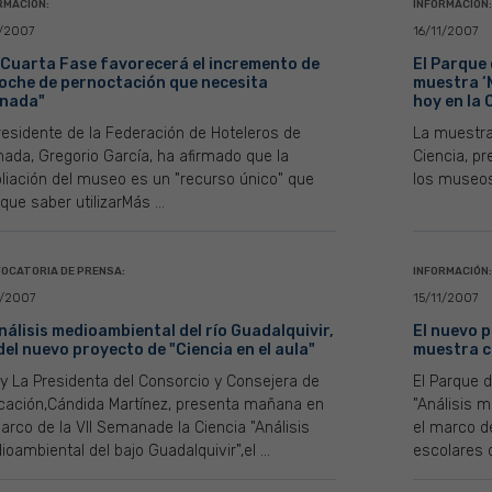
RMACIÓN:
INFORMACIÓN:
1/2007
16/11/2007
 Cuarta Fase favorecerá el incremento de
El Parque 
noche de pernoctación que necesita
muestra ‘
nada"
hoy en la 
residente de la Federación de Hoteleros de
La muestra
ada, Gregorio García, ha afirmado que la
Ciencia, p
liación del museo es un "recurso único" que
los museos 
que saber utilizarMás ...
OCATORIA DE PRENSA:
INFORMACIÓN:
1/2007
15/11/2007
análisis medioambiental del río Guadalquivir,
El nuevo p
 del nuevo proyecto de "Ciencia en el aula"
muestra c
y La Presidenta del Consorcio y Consejera de
El Parque 
cación,Cándida Martínez, presenta mañana en
"Análisis m
arco de la VII Semanade la Ciencia "Análisis
el marco d
oambiental del bajo Guadalquivir",el ...
escolares d