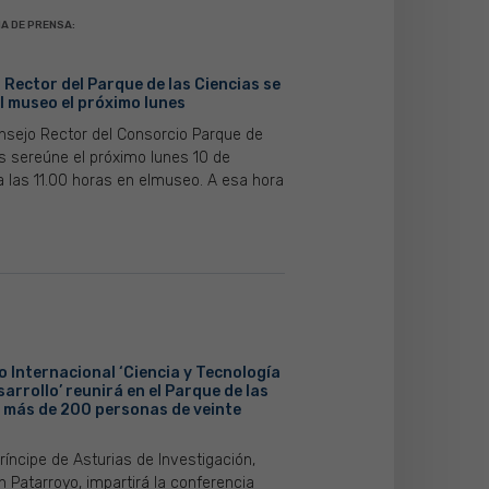
A DE PRENSA:
 Rector del Parque de las Ciencias se
l museo el próximo lunes
onsejo Rector del Consorcio Parque de
as sereúne el próximo lunes 10 de
a las 11.00 horas en elmuseo. A esa hora
o Internacional ‘Ciencia y Tecnología
sarrollo’ reunirá en el Parque de las
a más de 200 personas de veinte
ríncipe de Asturias de Investigación,
n Patarroyo, impartirá la conferencia