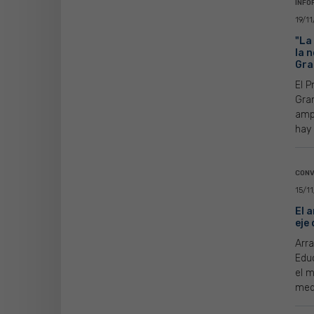
INFO
19/1
"La
la 
Gra
El P
Gran
amp
hay 
CONV
15/1
El 
eje
Arra
Edu
el m
medi