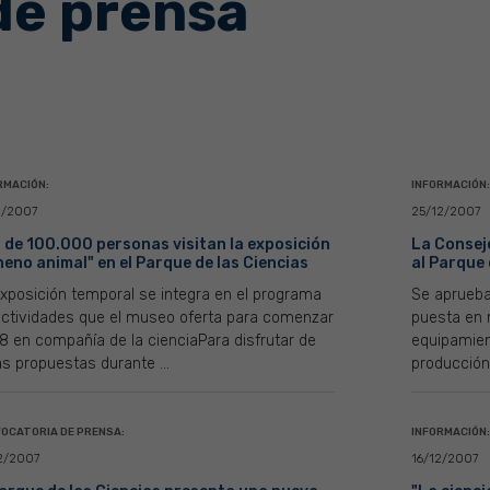
de prensa
RMACIÓN:
INFORMACIÓN:
2/2007
25/12/2007
 de 100.000 personas visitan la exposición
La Consej
neno animal" en el Parque de las Ciencias
al Parque 
xposición temporal se integra en el programa
Se aprueba
actividades que el museo oferta para comenzar
puesta en 
 en compañía de la cienciaPara disfrutar de
equipamient
s propuestas durante ...
producción 
OCATORIA DE PRENSA:
INFORMACIÓN:
2/2007
16/12/2007