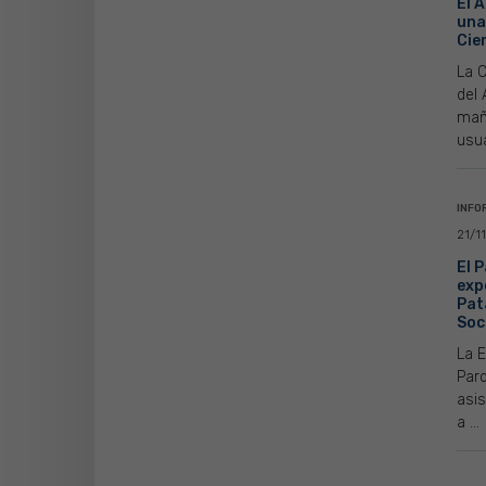
El 
una
Cie
La C
del
maña
usua
INFO
21/1
El 
exp
Pat
Soci
La E
Parq
asis
a ...