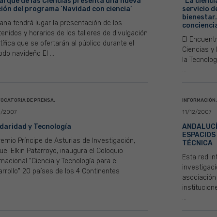
Parque de las Ciencias presenta una nueva
"La cienci
ción del programa ‘Navidad con ciencia’
servicio d
bienestar
na tendrá lugar la presentación de los
conciencia
enidos y horarios de los talleres de divulgación
El Encuentr
tífica que se ofertarán al público durante el
Ciencias y 
odo navideño El ...
la Tecnolo
...
OCATORIA DE PRENSA:
INFORMACIÓN:
2/2007
11/12/2007
idaridad y Tecnología
ANDALUCÍ
ESPACIOS 
remio Príncipe de Asturias de Investigación,
TÉCNICA
el Elkin Patarroyo, inaugura el Coloquio
Esta red in
rnacional "Ciencia y Tecnología para el
investigaci
rrollo" 20 países de los 4 Continentes
asociación
institucion
...