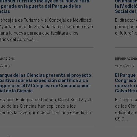
Autobús Turístico incluye en su nueva ruta
Un análisi
 parada en la puerta del Parque de las
la IV edi
ncias
Social de 
oncejala de Turismo y el Concejal de Movilidad
El director
 Ayuntamiento de Granada han presentado esta
participad
na la nueva parada que facilitará a los
el futuro",
rios del Autobús ...
RMACIÓN:
INFORMACIÓN:
1/2007
20/11/2007
Parque de las Ciencias presenta el proyecto
El Parque 
ositivo sobre la expedición científica a La
Congreso 
agonia en el IV Congreso de Comunicación
que se ha
al de la Ciencia
Calvo He
stación Biológica de Doñana, Canal Sur TV y el
El Congreso
ue de las Ciencias han explicado a los
de las Cie
tentes la "aventura" de unir en una expedición
ediciónLa e
CSIC ...