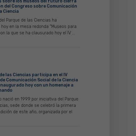
s sobre los museos del futuro cierra
ción del Congreso sobre Comunicación
la Ciencia
 del Parque de las Ciencias ha
o hoy en la mesa redonda "Museos para
 con la que se ha clausurado hoy el IV ...
de las Ciencias participa en el IV
de Comunicación Social de la Ciencia
 inaugurado hoy con un homenaje a
rnando
 nació en 1999 por iniciativa del Parque
ncias, sede donde se celebró la primera
dición de este año, organizada por el