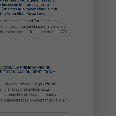
a y la tecnología deben estar al
e los seres humanos y de su
. Tenemos que hacer ciencia con
", afirma Elkin Patarroyo
o, organizado por el Parque de las
la Fundación Española para la Ciencia y
gía, ha reunido en Granada a más de 220
A CREA LA PRIMERA RED DE
DE DIVULGACIÓN CIENTÍFICA Y
tegra a centros de divulgación, de
ón científica y tecnológicos.La
 que nace hoy en Granada reúne a 14
es especializadas en acercar la ciencia