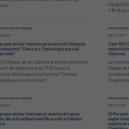
inaugural.E
cias ...
y 18 de dici
OCATORIA DE PRENSA:
INFORMACIÓN:
2/2007
04/12/2007
Parque de las Ciencias presenta el Coloquio
Casi 100.
ernacional "Ciencia y Tecnología para el
exposición
arrollo"
Ciencias
y El Parque de las Ciencias presenta el próximo
La muestra
nes7 de diciembre a las 11.00 horas el
Parque de l
rama del Coloquio Internacional "Cienciay
Constitució
ología para el Desarrollo", ...
"Kugelbahn 1
OCATORIA DE PRENSA:
INFORMACIÓN:
2/2007
03/12/2007
Parque de las Ciencias presenta el nuevo
El Parque 
to de actualidad científica sobre Células
importanci
re
madre en 
Científica