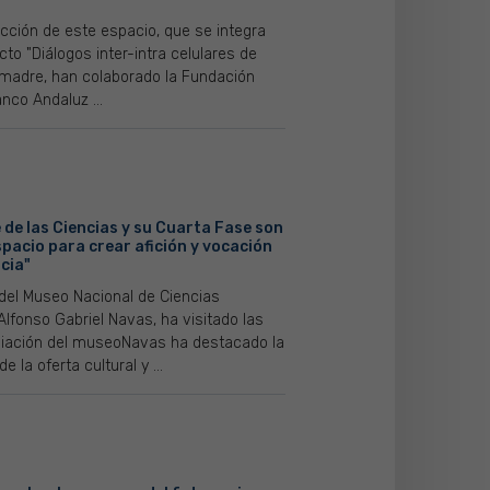
ucción de este espacio, que se integra
cto "Diálogos inter-intra celulares de
 madre, han colaborado la Fundación
anco Andaluz ...
 de las Ciencias y su Cuarta Fase son
spacio para crear afición y vocación
ncia"
 del Museo Nacional de Ciencias
Alfonso Gabriel Navas, ha visitado las
iación del museoNavas ha destacado la
e la oferta cultural y ...