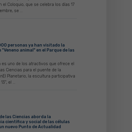
n el Coloquio, que se celebra los días 17
embre, se ...
000 personas ya han visitado la
 "Veneno animal" en el Parque de las
 es uno de los atractivos que ofrece el
as Ciencias para el puente de la
nEl Planetario, la escultura participativa
3", el ...
de las Ciencias aborda la
a científica y social de las células
un nuevo Punto de Actualidad