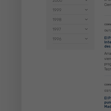
2000
Cien
1999
1998
CONV
1997
06/1
El 
1996
Int
des
Arra
vier
prog
Tecn
CONV
03/1
El 
pun
Mad