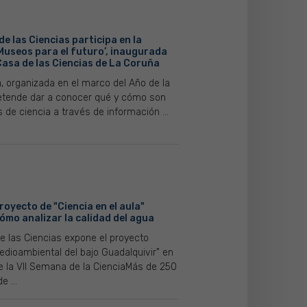
de las Ciencias participa en la
Museos para el futuro’, inaugurada
Casa de las Ciencias de La Coruña
, organizada en el marco del Año de la
retende dar a conocer qué y cómo son
de ciencia a través de información ...
royecto de "Ciencia en el aula"
ómo analizar la calidad del agua
de las Ciencias expone el proyecto
edioambiental del bajo Guadalquivir" en
e la VII Semana de la CienciaMás de 250
e ...