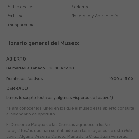
Profesionales
Biodomo
Participa
Planetario y Astronomía
Transparencia
Horario general del Museo:
ABIERTO
De martes a sábado
10:00 a 19:00
Domingos, festivos
10:00 a 15:00
CERRADO
Lunes (excepto festivos y algunas vísperas de festivo*)
* Para conocer los lunes en los que el museo está abierto
consulte
el
calendario de apertura
El Consorcio Parque de las Ciencias agradece a los/as
fotógráfos/as que han contribuido con las imágenes de esta Web:
Javier Algarra; Arsenio Cañete; María de la Cruz; Juan Ferreras;