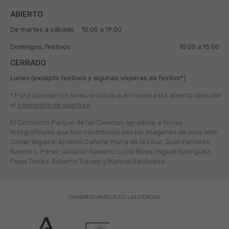
ABIERTO
De martes a sábado
10:00 a 19:00
Domingos, festivos
10:00 a 15:00
CERRADO
Lunes (excepto festivos y algunas vísperas de festivo*)
* Para conocer los lunes en los que el museo está abierto
consulte
el
calendario de apertura
El Consorcio Parque de las Ciencias agradece a los/as
fotógráfos/as que han contribuido con las imágenes de esta Web:
Javier Algarra; Arsenio Cañete; María de la Cruz; Juan Ferreras;
Ramón L. Pérez; Antonio Navarro; Lucía Rivas; Miguel Rodríguez;
Pepe Torres; Roberto Travesí y Manuel Valdivieso.
CONSORCIO PARQUE DE LAS CIENCIAS