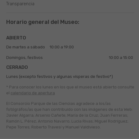
Transparencia
Horario general del Museo:
ABIERTO
De martes a sábado
10:00 a 19:00
Domingos, festivos
10:00 a 15:00
CERRADO
Lunes (excepto festivos y algunas vísperas de festivo*)
* Para conocer los lunes en los que el museo está abierto
consulte
el
calendario de apertura
El Consorcio Parque de las Ciencias agradece a los/as
fotógráfos/as que han contribuido con las imágenes de esta Web:
Javier Algarra; Arsenio Cañete; María de la Cruz; Juan Ferreras;
Ramón L. Pérez; Antonio Navarro; Lucía Rivas; Miguel Rodríguez;
Pepe Torres; Roberto Travesí y Manuel Valdivieso.