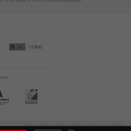
 Torres; Roberto Travesí y Manuel Valdivieso.
DORES
131 900. Todos