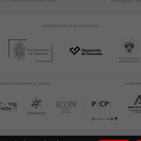
Rodríguez; Pepe
CONSORCIO PARQUE DE LAS CIENCIAS
ONES QUE PERTENECE EL PARQUE
COLABORA
 de las Ciencias. Avda. de la Ciencia s/n 18006 Granada. España. Telf.: 958 