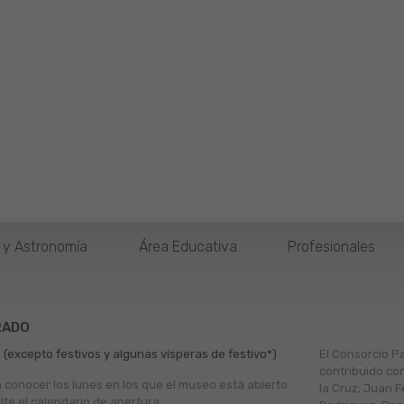
o y Astronomía
Área Educativa
Profesionales
RADO
 (excepto festivos y algunas vísperas de festivo*)
El Consorcio P
contribuido co
a conocer los lunes en los que el museo está abierto
la Cruz; Juan F
lte el
calendario de apertura