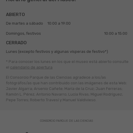
ABIERTO
De martes a sábado
10:00 a 19:00
Domingos, festivos
10:00 a 15:00
CERRADO
Lunes (excepto festivos y algunas vísperas de festivo*)
* Para conocer los lunes en los que el museo está abierto
consulte
el
calendario de apertura
El Consorcio Parque de las Ciencias agradece a los/as
fotógráfos/as que han contribuido con las imágenes de esta Web:
Javier Algarra; Arsenio Cañete; María de la Cruz; Juan Ferreras;
Ramón L. Pérez; Antonio Navarro; Lucía Rivas; Miguel Rodríguez;
Pepe Torres; Roberto Travesí y Manuel Valdivieso.
CONSORCIO PARQUE DE LAS CIENCIAS